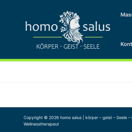
Zum
Inhalt
Mass
springen
Kont
Copyright © 2026 homo salus | körper – geist – Seele –
Wellnesstherapeut