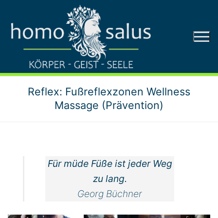
Zum
Inhalt
springen
Reflex: Fußreflexzonen Wellness
Massage (Prävention)
Für müde Füße ist jeder Weg
zu lang.
Georg Büchner