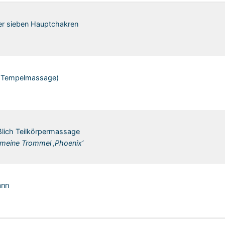
r sieben Hauptchakren
e Tempelmassage)
ßlich Teilkörpermassage
 meine Trommel ‚Phoenix‘
ann