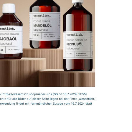
e: https://wesentlich.shop/ueber-uns (Stand 16.7.2024, 11:55)
echte für alle Bilder auf dieser Seite liegen bei der Firma ‚wesentlich.‘
erwendung findet mit fernmündlicher Zusage vom 16.7.2024 statt